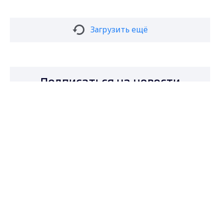
Загрузить ещё
Подписаться на новости
Max - канал Россия "ГТРК
Владимир"
Главные новости города
Владимира и региона.
Подписаться
Даю согласие на обработку персональных
данных в соответствии с ФЗ № 152