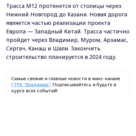
Трасса М12 протянется от столицы через
Нижний Новгород до Казани. Новая дорога
является частью реализации проекта
Европа — Западный Китай. Трасса частично
пройдет через Владимир, Муром, Арзамас,
Сергач, Канаш и Шали. Закончить
строительство планируется в 2024 году.
Самые свежие и главные новости в макс-канале
ГТРК "Владимир"
. Подписывайтесь и будьте в
курсе всех событий!
Max - канал Россия "ГТРК
Опубликовано: 24 декабря 2020 года
Владимир"
Главные новости города
Владимира и региона.