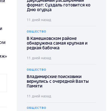
али
Двухдневный расширенный
формат: Суздаль готовится ко
Дню огурца
11 дней назад
и
ОБЩЕСТВО
В Камешковском районе
ком
обнаружена самая крупная и
редкая бабочка
мж»
11 дней назад
ОБЩЕСТВО
Владимирские поисковики
вернулись с очередной Вахты
Памяти
11 дней назад
ОБЩЕСТВО