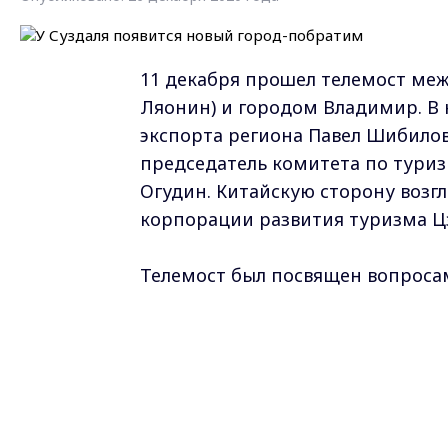
11 декабря прошел телемост ме
Ляонин) и городом Владимир. В
экспорта региона Павел Шибило
председатель комитета по тури
Огудин. Китайскую сторону возгл
корпорации развития туризма Цз
Телемост был посвящен вопроса
экономического, социально-культ
стороны договорились о возможн
города Цзиньчжоу и Суздаль по
инициативными письмами.
Более того, в январе 2021 года 