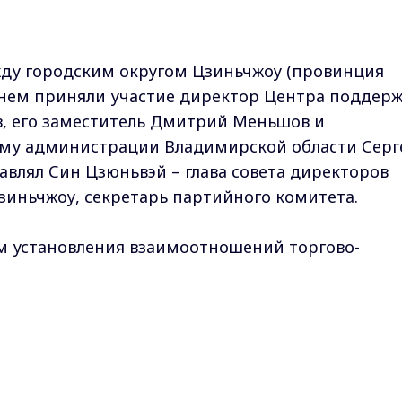
жду городским округом Цзиньчжоу (провинция
 нем приняли участие директор Центра поддер
в, его заместитель Дмитрий Меньшов и
зму администрации Владимирской области Серг
авлял Син Цзюньвэй – глава совета директоров
иньчжоу, секретарь партийного комитета.
м установления взаимоотношений торгово-
урного и туристического характера. Кроме того
ости подписания соглашения, которое сделает
Max - канал Россия "ГТРК Владимир"
братимами. Вскоре должен произойти обмен
Главные новости города Владимира и региона.
планируется провести в онлайн-формате круглый