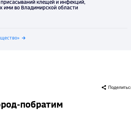
 присасываний клещей и инфекций,
х ими во Владимирской области
бщество»
Поделитьс
город-побратим