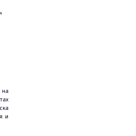
я
 на
тах
ска
я и