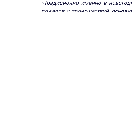
«Традиционно именно в новогод
пожаров и происшествий, основн
элементарных правил безопаснос
Самые свежие и главные новости в ма
курсе всех событий!
Опубликовано: 31 декабря 2020 года
З