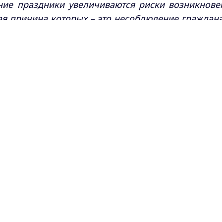
ние праздники увеличиваются риски возникнове
ая причина которых – это несоблюдение граждан
ти,
– отметил Алексей Владимирович.
Max - канал Россия "ГТРК Владимир"
Главные новости города Владимира и региона.
кс-канале
ГТРК "Владимир"
. Подписывайтесь и будьте в
агрузить ещё