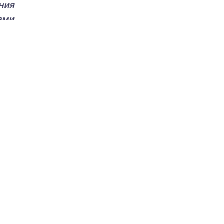
ния
ами