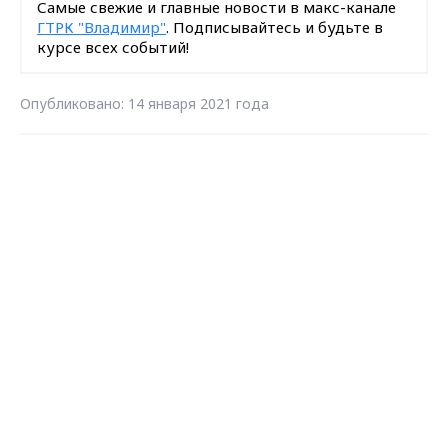
Самые свежие и главные новости в макс-канале
ГТРК "Владимир"
. Подписывайтесь и будьте в
курсе всех событий!
Опубликовано: 14 января 2021 года
Загрузить ещё
Max - канал Россия "ГТРК
Владимир"
Главные новости города
Владимира и региона.
Подписаться на новости