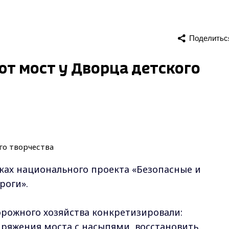
Поделитьс
т мост у Дворца детского
мках национального проекта
«Безопасные и
роги».
рожного хозяйства конкретизировали:
ряжения моста с насыпями, восстановить