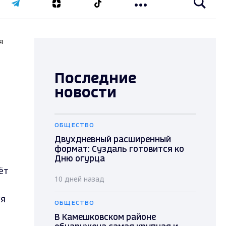
я
Последние
новости
ОБЩЕСТВО
Двухдневный расширенный
формат: Суздаль готовится ко
Дню огурца
ёт
10 дней назад
ся
ОБЩЕСТВО
В Камешковском районе