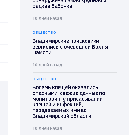
обнаружена самая крупная и
редкая бабочка
10 дней назад
ОБЩЕСТВО
Владимирские поисковики
вернулись с очередной Вахты
Памяти
10 дней назад
ОБЩЕСТВО
Восемь клещей оказались
опасными: свежие данные по
мониторингу присасываний
клещей и инфекций,
передаваемых ими во
Владимирской области
10 дней назад