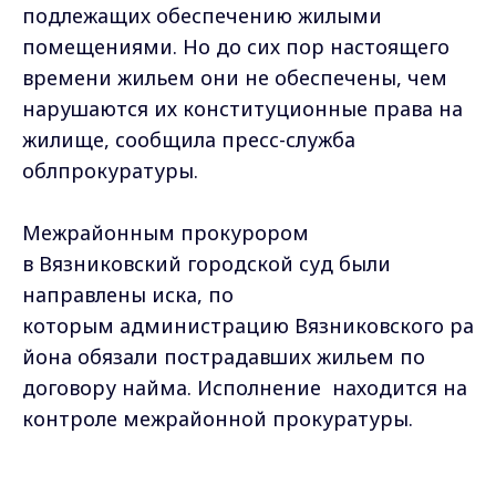
подлежа
щих
обеспечению жилыми
помещениями.
Но до сих пор
настоящего
времени
жильем они
не обеспечены, чем
нарушаются их конституционные права на
жилище, сообщила пресс-служба
облпрокуратуры.
Межрайонным прокурором
в
Вязниковский
городской суд были
направлены иска, по
которым
администраци
ю
Вязниковского
ра
йона обязали пострадавших жильем по
договору найма
. Исполнение
находится на
контроле межрайонной прокуратуры.
Max - канал Россия "ГТРК
Владимир"