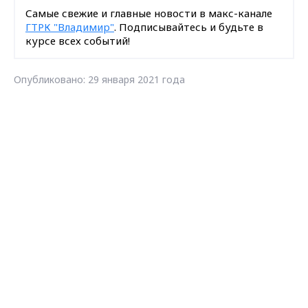
Самые свежие и главные новости в макс-канале
ГТРК "Владимир"
. Подписывайтесь и будьте в
курсе всех событий!
Опубликовано: 29 января 2021 года
Max - канал Россия "ГТРК
Владимир"
Главные новости города
Владимира и региона.
Загрузить ещё
Подписаться на новости