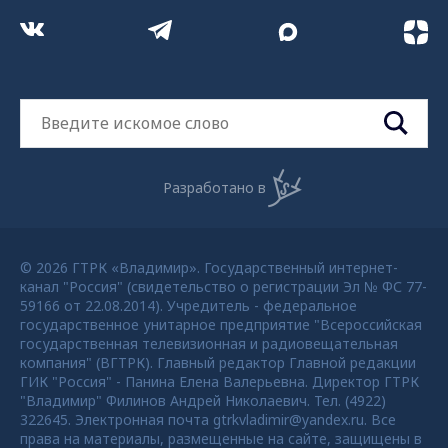
Разработано в
© 2026 ГТРК «Владимир». Государственный интернет-
канал "Россия" (свидетельство о регистрации Эл № ФС 77-
59166 от 22.08.2014). Учредитель - федеральное
государственное унитарное предприятие "Всероссийская
государственная телевизионная и радиовещательная
компания" (ВГТРК). Главный редактор Главной редакции
ГИК "Россия" - Панина Елена Валерьевна. Директор ГТРК
"Владимир" Филинов Андрей Николаевич. Тел. (4922)
322645. Электронная почта gtrkvladimir@yandex.ru. Все
права на материалы, размещенные на сайте, защищены в