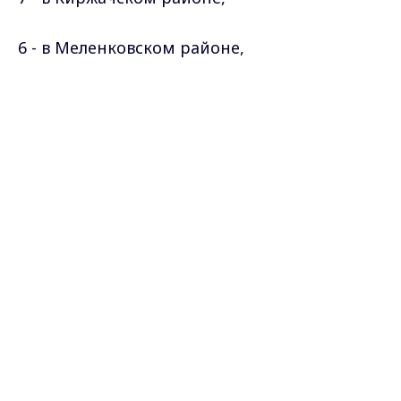
6 - в Меленковском
районе
,
6 - в Петушинском
районе
,
Max - канал Россия "ГТРК
Владимир"
Главные новости города
6 - в Собинском
районе
,
Владимира и региона.
5 - в Судогодском
районе
,
5 - в Кольчугинском
районе
,
3 - в Селивановском
районе
,
3 - в г. Радужный,
3 - в Вязниковском
районе
,