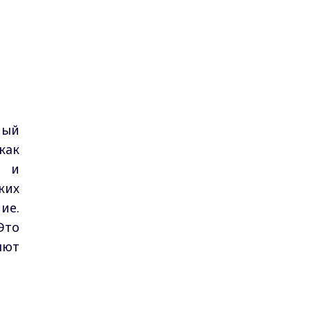
ный
как
х и
ких
ие.
Это
яют