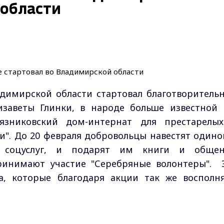
 области
адимирской области стартовал благотворитель
заветы Глинки, в народе больше известной 
язниковский дом-интернат для престарелы
и". До 20 февраля добровольцы навестят одино
й соцуслуг, и подарят им книги и общен
ринимают участие "Серебряные волонтеры". 
а, которые благодаря акции так же восполн
Max - канал Россия "ГТРК Владимир"
Главные новости города Владимира и региона.