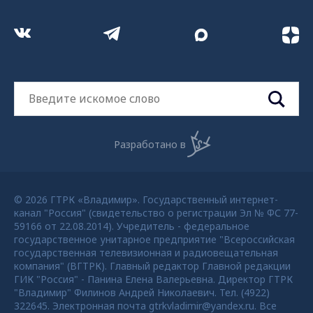
Разработано в
© 2026 ГТРК «Владимир». Государственный интернет-
канал "Россия" (свидетельство о регистрации Эл № ФС 77-
59166 от 22.08.2014). Учредитель - федеральное
государственное унитарное предприятие "Всероссийская
государственная телевизионная и радиовещательная
компания" (ВГТРК). Главный редактор Главной редакции
ГИК "Россия" - Панина Елена Валерьевна. Директор ГТРК
"Владимир" Филинов Андрей Николаевич. Тел. (4922)
322645. Электронная почта gtrkvladimir@yandex.ru. Все