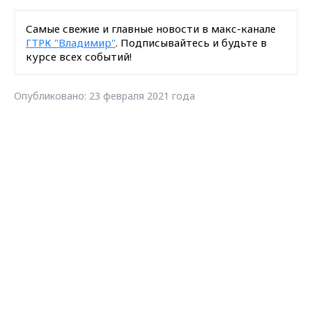
Самые свежие и главные новости в макс-канале
ГТРК "Владимир"
. Подписывайтесь и будьте в
курсе всех событий!
Опубликовано: 23 февраля 2021 года
Max - канал Россия "ГТРК
Поделиться
Владимир"
Главные новости города
Владимира и региона.
праздники
новости Владимирской области
Вести-Владимир