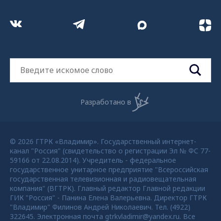
Разработано в
© 2026 ГТРК «Владимир». Государственный интернет-
канал "Россия" (свидетельство о регистрации Эл № ФС 77-
59166 от 22.08.2014). Учредитель - федеральное
государственное унитарное предприятие "Всероссийская
государственная телевизионная и радиовещательная
компания" (ВГТРК). Главный редактор Главной редакции
ГИК "Россия" - Панина Елена Валерьевна. Директор ГТРК
"Владимир" Филинов Андрей Николаевич. Тел. (4922)
322645. Электронная почта gtrkvladimir@yandex.ru. Все