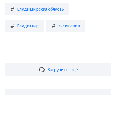
Владимирская область
Владимир
эксклюзив
Загрузить ещё
Подписаться на новости
Max - канал Россия "ГТРК
Владимир"
Главные новости города
Владимира и региона.