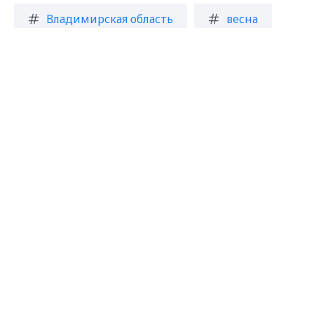
Владимирская область
весна
Max - канал Россия "ГТРК
масленица
Владимир"
Главные новости города
Владимира и региона.
Загрузить ещё
Подписаться на новости