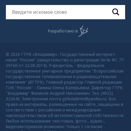
Разработано в
© 2026 ГТРК «Владимир». Государственный интернет-
канал "Россия" (свидетельство о регистрации Эл № ФС 77-
59166 от 22.08.2014). Учредитель - федеральное
государственное унитарное предприятие "Всероссийская
государственная телевизионная и радиовещательная
компания" (ВГТРК). Главный редактор Главной редакции
ГИК "Россия" - Панина Елена Валерьевна. Директор ГТРК
"Владимир" Филинов Андрей Николаевич. Тел. (4922)
322645. Электронная почта gtrkvladimir@yandex.ru. Все
права на материалы, размещенные на сайте, защищены в
соответствии с российским и международным
законодательством об интеллектуальной собственности.
Любое использование текстовых, фото-, аудио-,
видеоматериалов возможно только с согласия