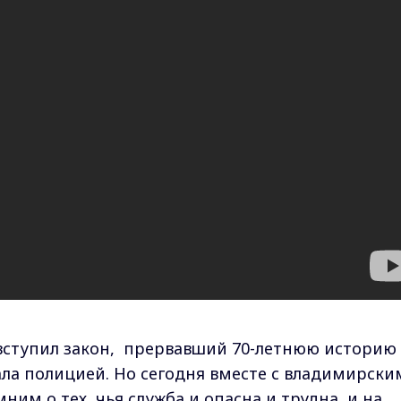
у вступил закон, прервавший 70-летнюю историю
ла полицией. Но сегодня вместе с владимирски
им о тех, чья служба и опасна и трудна, и на