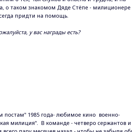
на, о таком знакомом Дяде Стёпе - милиционере
сегда придти на помощь.
жалуйста, у вас награды есть?
 постам" 1985 года- любимое кино военно-
кая милиция". В команде - четверо сержантов и
и всего пару месяцев назад - чтобы не забыли об