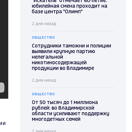
"Искатель" отмечает 60‑летие:
юбилейная смена проходит на
базе центра "Олимп"
2 дня назад
ОБЩЕСТВО
Сотрудники таможни и полиции
выявили крупную партию
нелегальной
никотиносодержащей
продукции во Владимире
2 дня назад
ОБЩЕСТВО
От 50 тысяч до 1 миллиона
рублей: во Владимирской
области усиливают поддержку
многодетных семей
ми
2 дня назад