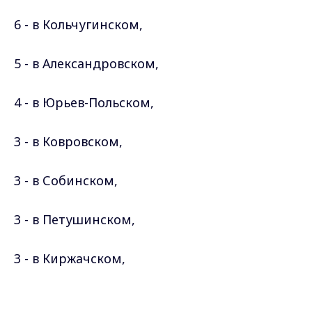
6 - в Кольчугинском,
5 - в Александровском,
4 - в Юрьев-Польском,
3 - в Ковровском,
3 - в Собинском,
3 - в Петушинском,
3 - в Киржачском,
Max - канал Россия "ГТРК
2 - в Судогодском,
Владимир"
Главные новости города