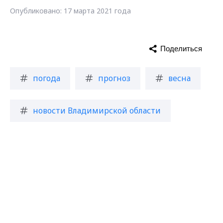
Опубликовано: 17 марта 2021 года
Поделиться
погода
прогноз
весна
новости Владимирской области
Max - канал Россия "ГТРК
Владимир"
Главные новости города
Владимира и региона.
Загрузить ещё