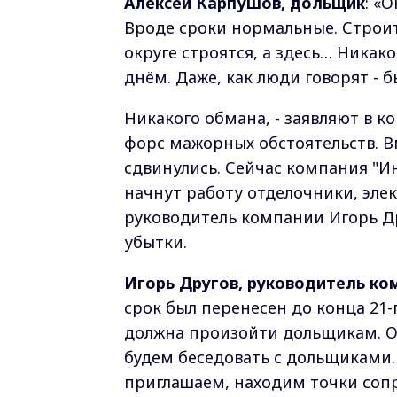
Алексей Карпушов, дольщик
: «
Вроде сроки нормальные. Строитс
округе строятся, а здесь… Никак
днём. Даже, как люди говорят - б
Никакого обмана, - заявляют в к
форс мажорных обстоятельств. 
сдвинулись. Сейчас компания "И
начнут работу отделочники, эле
руководитель компании Игорь Д
убытки.
Игорь Другов, руководитель ко
срок был перенесен до конца 21-г
должна произойти дольщикам. О
будем беседовать с дольщиками.
приглашаем, находим точки соп