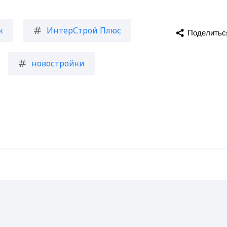
к
ИнтерСтрой Плюс
Поделитьс
новостройки