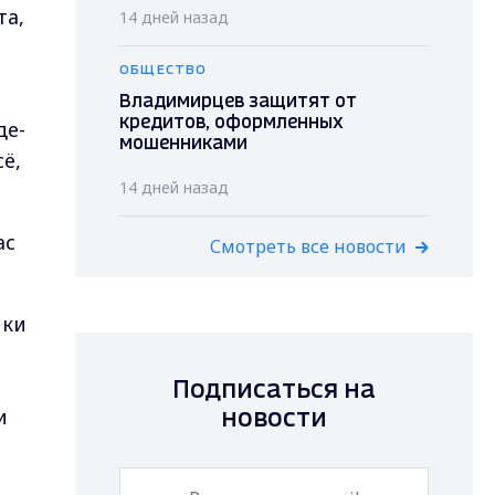
та,
14 дней назад
ОБЩЕСТВО
Владимирцев защитят от
кредитов, оформленных
де-
мошенниками
сё,
14 дней назад
ас
Смотреть все новости
йки
Подписаться на
и
новости