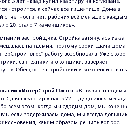
Около 3 лет назад купил квартиру на котловане.
я - строится, а сейчас всё тише-тише. Дома в
ой отчетности нет, рабочих всё меньше с кажды
ыло 20, стало 7 каменщиков».
омпании застройщика. Стройка затянулась из-за
Вмешалась пандемия, поэтому сроки сдачи дома
нтерСтрой плюс" работу возобновила. Уже скоро
ктрики, сантехники и оконщики, заверяет
ругов. Обещают застройщики и компенсировать
мпании «ИнтерСтрой Плюс»:
«В связи с пандеми
о. Сдача квартир у нас в 22 году до июля месяца
бо всем этом, когда мы сдадим дом, мы конечн
 Мы если задерживаем дома, мы всегда дольщи
рикосновения, каким образом решить вопрос.