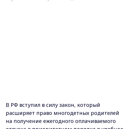
В РФ вступил в силу закон, который
расширяет право многодетных родителей
на получение ежегодного оплачиваемого
отпуска в приоритетном порядке в удобное
для них время. Об этом сообщает РИА
Новости.
По новым правилам, льготный отпуск
предоставляется сотрудникам с тремя и
более детьми до 18 лет, младшему из
которых не более 14 лет. Ранее брать отпуск
в удобное время разрешалось родителям,
если их детям не исполнилось 12 лет.