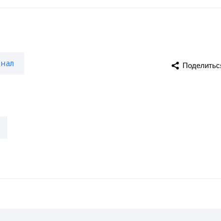
нал
Поделитьс