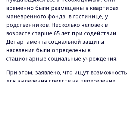
временно были размещены в квартирах
маневренного фонда, в гостинице, у
родственников. Несколько человек в
возрасте старше 65 лет при содействии
Департамента социальной защиты
населения были определены в
стационарные социальные учреждения.
При этом, заявлено, что ищут возможность
для выделения средств на переселение
погорельцев. Хотя собинские погорельцы и
Max - канал Россия "ГТРК
так
входили в программу переселения
.
Владимир"
Главные новости города
Владимира и региона.
Самые свежие и главные новости в макс-канале