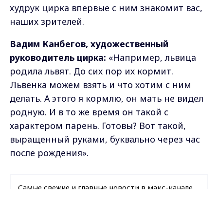
худрук цирка впервые с ним знакомит вас,
наших зрителей.
Вадим Канбегов, художественный
руководитель цирка:
«Например, львица
родила львят. До сих пор их кормит.
Львенка можем взять и что хотим с ним
делать. А этого я кормлю, он мать не видел
родную. И в то же время он такой с
характером парень. Готовы? Вот такой,
выращенный руками, буквально через час
после рождения».
Самые свежие и главные новости в макс-канале
ГТРК "Владимир"
. Подписывайтесь и будьте в
курсе всех событий!
Max - канал Россия "ГТРК
Владимир"