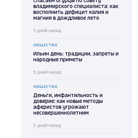
Спасаем огурцы по совету
владимирского специалиста: как
восполнить дефицит калия и
магния в дождливое лето
5 дней назад
ОБЩЕСТВО
Ильин день: традиции, запреты и
народные приметы
5 дней назад
ОБЩЕСТВО
Деньги, инфантильность и
доверие: как новые методы
аферистов угрожают
несовершеннолетним
5 дней назад