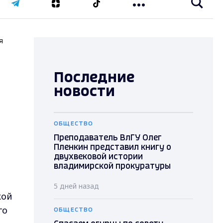
я
Последние
новости
ОБЩЕСТВО
Преподаватель ВлГУ Олег
Пленкин представил книгу о
двухвековой истории
владимирской прокуратуры
5 дней назад
кой
го
ОБЩЕСТВО