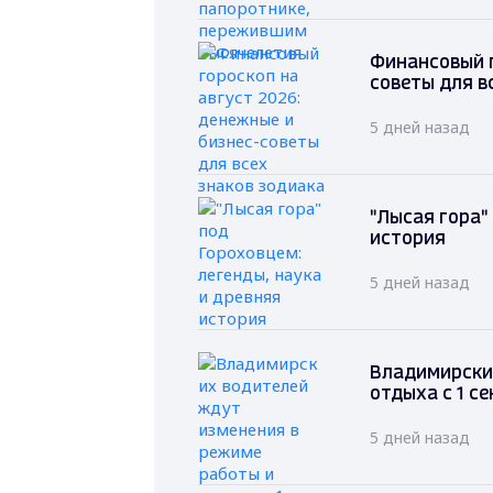
Финансовый г
советы для в
5 дней назад
"Лысая гора"
история
5 дней назад
Владимирски
отдыха с 1 с
5 дней назад