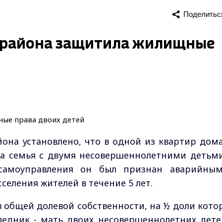
Поделитьс
 района защитила жилищные
она установлено, что в одной из квартир дом
ла семья с двумя несовершеннолетними детьми
 самоуправления он был признан аварийны
еления жителей в течение 5 лет.
в общей долевой собственности, на ½ доли кото
ледник - мать двоих несовершеннолетних дете