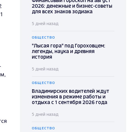
Финансовый гороскоп на август
2
2026: денежные и бизнес-советы
для всех знаков зодиака
 1
5 дней назад
ОБЩЕСТВО
"Лысая гора" под Гороховцем:
легенды, наука и древняя
история
-
5 дней назад
ом,
ОБЩЕСТВО
Владимирских водителей ждут
изменения в режиме работы и
отдыха с 1 сентября 2026 года
5 дней назад
тся
ОБЩЕСТВО