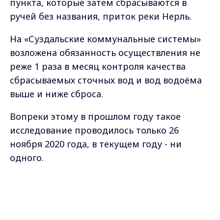
пункта, которые затем сбрасываются в
ручей без названия, приток реки Нерль.
На «Суздальские коммунальные системы»
возложена обязанность осуществления не
реже 1 раза в месяц контроля качества
сбрасываемых сточных вод и вод водоёма
выше и ниже сброса.
Вопреки этому в прошлом году такое
исследование проводилось только 26
ноября 2020 года, в текущем году - ни
одного.
Кроме того, 9 марта 2021 года
Max - канал Россия "ГТРК
Владимир"
федеральным бюджетным учреждением
Главные новости города
Владимира и региона.
здравоохранения «Центр гигиены и