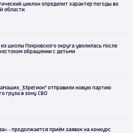
лантический циклон определит характер погоды
мирской области
д
из школы Покровского округа уволилась после
 жестоком обращении с детьми
ы "ZаНаших_33регион" отправили новую партию
рного груза в зону СВО
д
ва» - продолжается приём заявок на конкурс