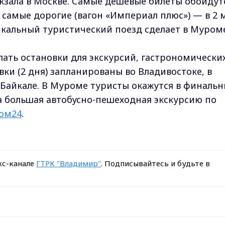
окзала в Москве. Самые дешёвые билеты обойдут
, самые дорогие (вагон «Империал плюс») — в 2 
никальный туристический поезд сделает в Муром
лать остановки для экскурсий, гастрономически
вки (2 дня) запланированы во Владивостоке, в
а Байкале. В Муроме туристы окажутся в финаль
а большая автобусно-пешеходная экскурсию по
ом24
.
кс-канале
ГТРК "Владимир"
. Подписывайтесь и будьте в