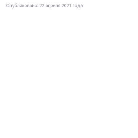
Опубликовано: 22 апреля 2021 года
Между администрацией Селиван
муниципальный контракт на рек
заканчивался 01 ноября 2020 год
В связи с этим прокуратура выне
отношении главного инженера. В
рублей.
Самые свежие и главные новости в ма
курсе всех событий!
Опубликовано: 22 апреля 2021 года