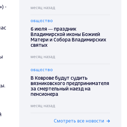
) -
месяц назад
ОБЩЕСТВО
пас
6 июля — праздник
Владимирской иконы Божией
Матери и Собора Владимирских
святых
ы
месяц назад
ОБЩЕСТВО
В Коврове будут судить
вязниковского предпринимателя
ы.
за смертельный наезд на
пенсионера
месяц назад
й
Смотреть все новости