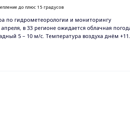
ра по гидрометеорологии и мониторингу
 апреля, в 33 регионе ожидается облачная погод
адный 5 – 10 м/с. Температура воздуха днём +1
кс-канале
ГТРК "Владимир"
. Подписывайтесь и будьте в
Max - канал Россия "ГТРК Владимир"
Главные новости города Владимира и региона.