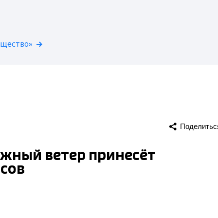
бщество»
Поделитьс
жный ветер принесёт
усов