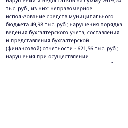
нарушений и недостатков на сумму 2619,24
тыс. руб., из них: неправомерное
использование средств муниципального
бюджета 49,98 тыс. руб.; нарушения порядка
ведения бухгалтерского учета, составления
и представления бухгалтерской
(финансовой) отчетности - 621,56 тыс. руб.;
нарушения при осуществлении
муниципальных закупок - 1947,7 тыс. руб.
Max - канал Россия "ГТРК
В 2020 году Контрольно-счетной палатой
Владимир"
Главные новости города
проведено 94 мероприятий, в том числе 90
Владимира и региона.
экспертно-аналитических и 4 контрольных
мероприятий на 24 объектах.
Самые свежие и главные новости в макс-канале
ГТРК "Владимир"
. Подписывайтесь и будьте в