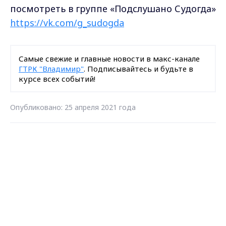
посмотреть в группе «Подслушано Судогда»
https://vk.com/g_sudogda
Самые свежие и главные новости в макс-канале
ГТРК "Владимир"
. Подписывайтесь и будьте в
курсе всех событий!
Опубликовано: 25 апреля 2021 года
Загрузить ещё
Max - канал Россия "ГТРК
Владимир"
Главные новости города
Владимира и региона.
Подписаться на новости