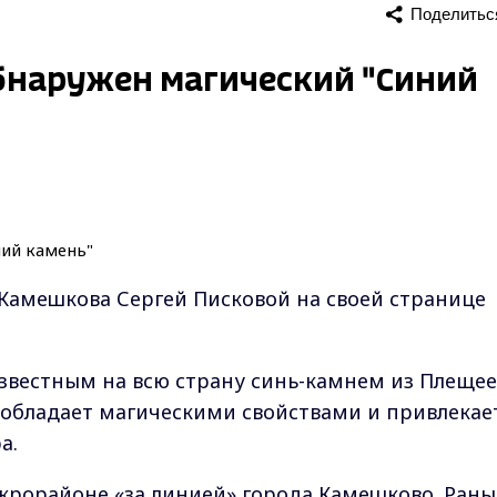
Поделитьс
бнаружен магический "Синий
Камешкова Сергей Писковой на своей странице
известным на всю страну синь-камнем из Плещее
ь обладает магическими свойствами и привлекае
а.
крорайоне «за линией» города Камешково. Ран