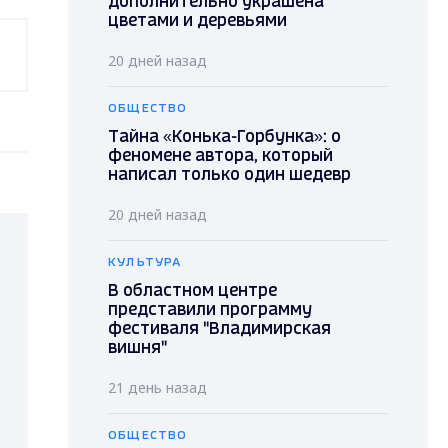
дополнительно украшена
цветами и деревьями
20 дней назад
ОБЩЕСТВО
Тайна «Конька-Горбунка»: о
феномене автора, который
написал только один шедевр
20 дней назад
КУЛЬТУРА
В областном центре
представили программу
фестиваля "Владимирская
вишня"
21 день назад
ОБЩЕСТВО