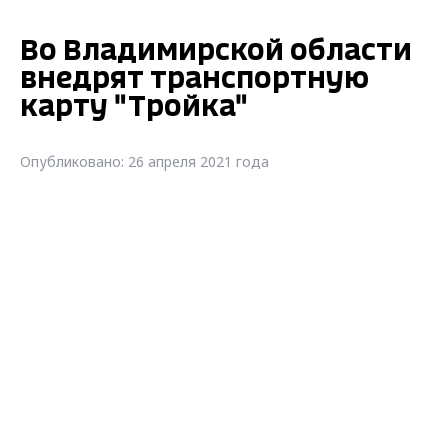
Во Владимирской области
внедрят транспортную
карту "Тройка"
Опубликовано: 26 апреля 2021 года
С нового 2022 года.
Как сообщает
Минтранс,
билетная система
карты «Тройка» полноценно работает в
Москве и в Тульской области. Также карта
проходит тестовые испытания в
Московской области, Комсомольске-на-