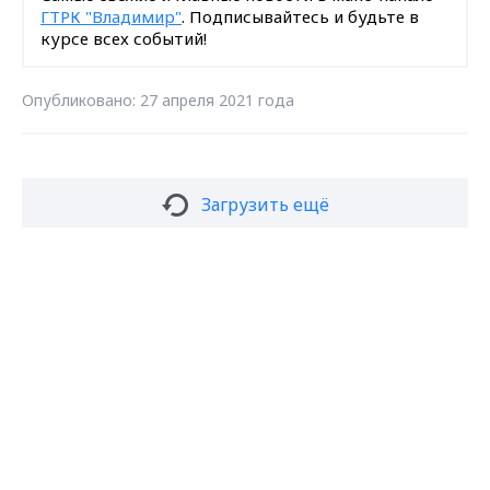
ГТРК "Владимир"
. Подписывайтесь и будьте в
курсе всех событий!
Опубликовано: 27 апреля 2021 года
Загрузить ещё
Max - канал Россия "ГТРК
Владимир"
Главные новости города
Владимира и региона.
Подписаться на новости
Подписаться