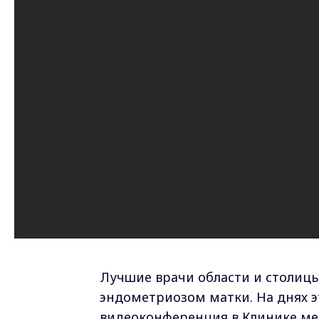
Лучшие врачи области и столиц
эндометриозом матки. На днях э
видеоконференция в Клинике ме