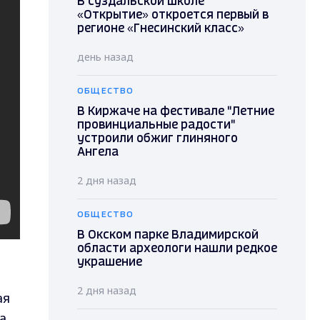
В суздальской школе
«Открытие» откроется первый в
регионе «Гнесинский класс»
день назад
ОБЩЕСТВО
В Киржаче на фестивале "Летние
провинциальные радости"
устроили обжиг глиняного
Ангела
2 дня назад
ОБЩЕСТВО
В Окском парке Владимирской
области археологи нашли редкое
украшение
2 дня назад
ая
а