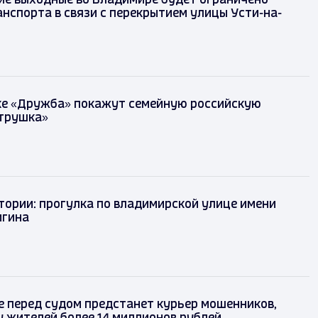
ие выходные во Владимире будет ограничено
нспорта в связи с перекрытием улицы Усти-на-
рке «Дружба» покажут семейную российскую
трушка»
тории: прогулка по владимирской улице имени
йгина
 перед судом предстанет курьер мошенников,