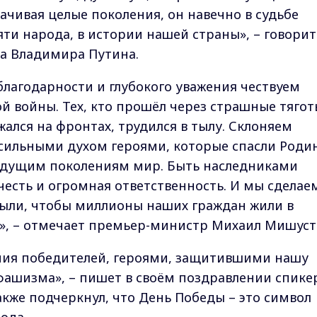
чивая целые поколения, он навечно в судьбе
ти народа, в истории нашей страны», – говорит
ва Владимира Путина.
благодарности и глубокого уважения чествуем
й войны. Тех, кто прошёл через страшные тягот
ался на фронтах, трудился в тылу. Склоняем
сильными духом героями, которые спасли Родин
удущим поколениям мир. Быть наследниками
честь и огромная ответственность. И мы сделае
абыли, чтобы миллионы наших граждан жили в
», – отмечает премьер-министр Михаил Мишуст
ния победителей, героями, защитившими нашу
фашизма», – пишет в своём поздравлении спике
акже подчеркнул, что День Победы – это символ