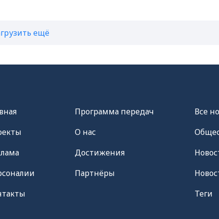
агрузить ещё
вная
Программа передач
Все н
оекты
О нас
Общес
клама
Достижения
Новос
рсоналии
Партнёры
Новос
нтакты
Теги