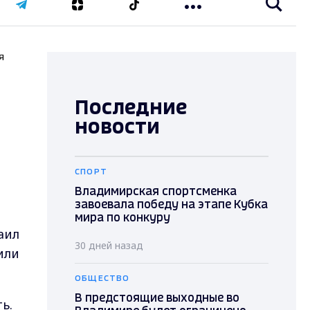
я
Последние
новости
СПОРТ
Владимирская спортсменка
завоевала победу на этапе Кубка
мира по конкуру
аил
30 дней назад
или
ОБЩЕСТВО
В предстоящие выходные во
ь.