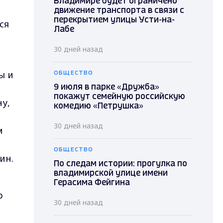
Владимире будет ограничено
движение транспорта в связи с
перекрытием улицы Усти-на-
ся
Лабе
30 дней назад
ы и
ОБЩЕСТВО
9 июля в парке «Дружба»
покажут семейную российскую
у,
комедию «Петрушка»
30 дней назад
м
ОБЩЕСТВО
ин.
По следам истории: прогулка по
владимирской улице имени
Герасима Фейгина
р
30 дней назад