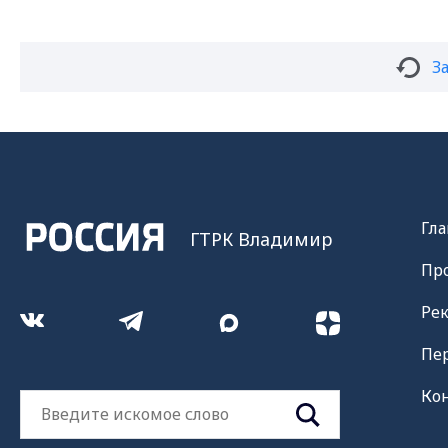
З
Гла
ГТРК Владимир
Пр
Ре
Пе
Ко