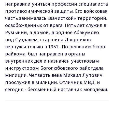
направили учиться профессии специалиста
противохимической защиты. Его войсковая
часть занималась «зачисткой» территорий,
освобожденных от врага. Пять лет служил в
Румынии, а домой, в родное Абакумово
под Суздалем, старшина Дворников
вернулся только в 1951 . По решению бюро
райкома, был направлен в органы
внутренних дел и назначен участковым
инструктором Боголюбовского райотдела
милиции. Четверть века Михаил Лупович
прослужил в милиции. Отличник МВД, и
сегодня - бессменный наставник молодежи.
Самые свежие и главные новости в макс-канале
Max - канал Россия "ГТРК
ГТРК "Владимир"
. Подписывайтесь и будьте в
Владимир"