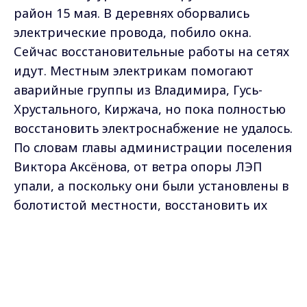
район 15 мая. В деревнях оборвались
электрические провода, побило окна.
Сейчас восстановительные работы на сетях
идут. Местным электрикам помогают
аварийные группы из Владимира, Гусь-
Хрустального, Киржача, но пока полностью
восстановить электроснабжение не удалось.
По словам главы администрации поселения
Виктора Аксёнова, от ветра опоры ЛЭП
упали, а поскольку они были установлены в
болотистой местности, восстановить их
трудно. Сейчас руководство РЭС
Гороховецкого района пообещало в скором
Max - канал Россия "ГТРК
Владимир"
времени дать свет в дома людей.
Главные новости города
Владимира и региона.