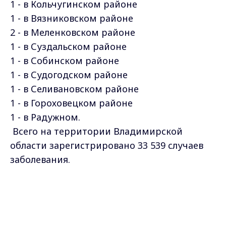
1 - в Кольчугинском районе
1 - в Вязниковском районе
2 - в Меленковском районе
1 - в Суздальском районе
1 - в Собинском районе
1 - в Судогодском районе
1 - в Селивановском районе
1 - в Гороховецком районе
1 - в Радужном.
Всего на территории Владимирской
области зарегистрировано 33 539 случаев
заболевания.
7668 - во Владимире
Max - канал Россия "ГТРК
4064 - в Гусь-Хрустальном районе
Владимир"
Главные новости города
3685 - в о. Муром
Владимира и региона.
2403 - в Ковровском районе