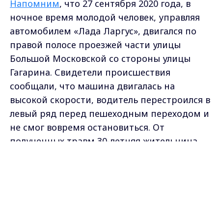
Напомним
, что 27 сентября 2020 года, в
ночное время молодой человек, управляя
автомобилем «Лада Ларгус», двигался по
правой полосе проезжей части улицы
Большой Московской со стороны улицы
Гагарина. Свидетели происшествия
сообщали, что машина двигалась на
высокой скорости, водитель перестроился в
левый ряд перед пешеходным переходом и
не смог вовремя остановиться. От
полученных травм 30-летняя жительница
Владимира, мать двоих детей Дарья
Max - канал Россия "ГТРК
Владимир"
Марян скончалась.
Главные новости города
Владимира и региона.
Муж потерпевшей настаивал на самом
суровом наказании Бакоева. Учитывая
полное признание обвиняемого, суд