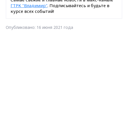
ГТРК "Владимир"
. Подписывайтесь и будьте в
курсе всех событий!
Опубликовано: 16 июня 2021 года
Поделиться
Max - канал Россия "ГТРК
Владимир"
Главные новости города
Владимира и региона.
Владимир
животные
утенок
спасение
удочка