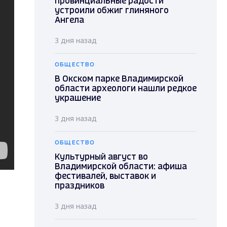
провинциальные радости"
устроили обжиг глиняного
Ангела
3 дня назад
ОБЩЕСТВО
В Окском парке Владимирской
области археологи нашли редкое
украшение
3 дня назад
ОБЩЕСТВО
Культурный август во
Владимирской области: афиша
фестивалей, выставок и
праздников
3 дня назад