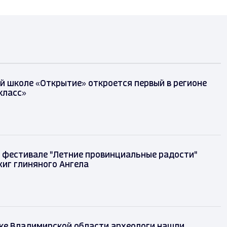
й школе «Открытие» откроется первый в регионе
класс»
на фестивале "Летние провинциальные радости"
бжиг глиняного Ангела
ке Владимирской области археологи нашли