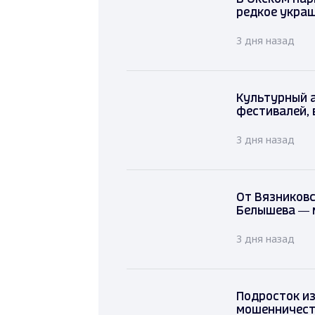
редкое укра
3 дня назад
Культурный 
фестивалей, 
3 дня назад
От Вязниковс
Белышева — 
3 дня назад
Подросток и
мошенничеств