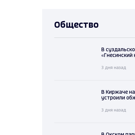
Общество
В суздальско
«Гнесинский 
3 дня назад
В Киржаче 
устроили о
3 дня назад
В Окском пар