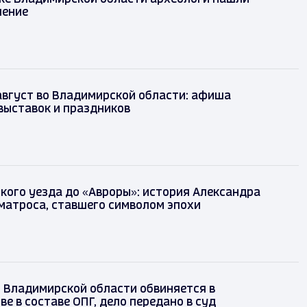
шение
август во Владимирской области: афиша
выставок и праздников
кого уезда до «Авроры»: история Александра
матроса, ставшего символом эпохи
з Владимирской области обвиняется в
е в составе ОПГ, дело передано в суд