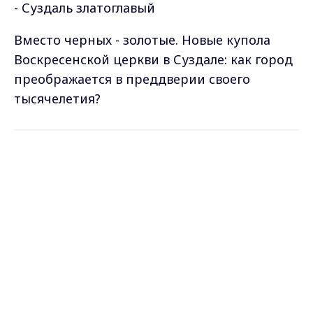
- Суздаль златоглавый
Вместо черных - золотые. Новые купола
Воскресенской церкви в Суздале: как город
преображается в преддверии своего
тысячелетия?
Самые свежие и главные новости в макс-канале
Max - канал Россия "ГТРК
ГТРК "Владимир"
. Подписывайтесь и будьте в
Владимир"
курсе всех событий!
Главные новости города
Владимира и региона.
Опубликовано: 28 декабря 2021 года
Поделиться
Вести-Владимир
анонс