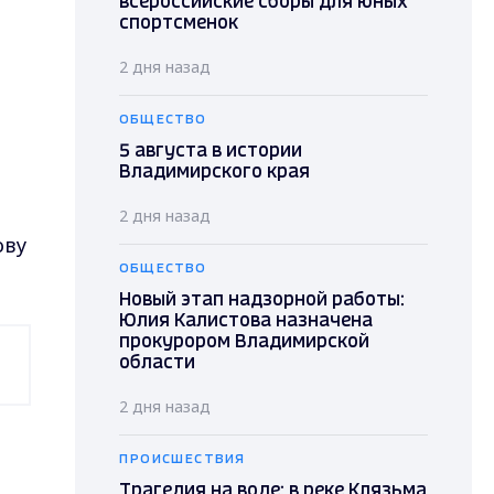
всероссийские сборы для юных
спортсменок
2 дня назад
ОБЩЕСТВО
5 августа в истории
Владимирского края
2 дня назад
ову
ОБЩЕСТВО
Новый этап надзорной работы:
Юлия Калистова назначена
прокурором Владимирской
области
2 дня назад
ПРОИСШЕСТВИЯ
Трагедия на воде: в реке Клязьма