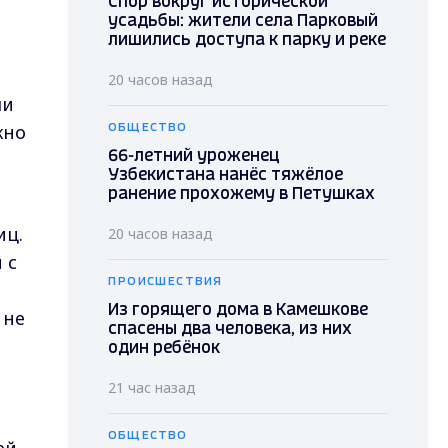
Спор вокруг исторической
усадьбы: жители села Парковый
лишились доступа к парку и реке
и
20 часов назад
ли
жно
ОБЩЕСТВО
66-летний уроженец
Узбекистана нанёс тяжёлое
ранение прохожему в Петушках
иц.
20 часов назад
 с
ПРОИСШЕСТВИЯ
Из горящего дома в Камешкове
 не
спасены два человека, из них
один ребёнок
21 час назад
ОБЩЕСТВО