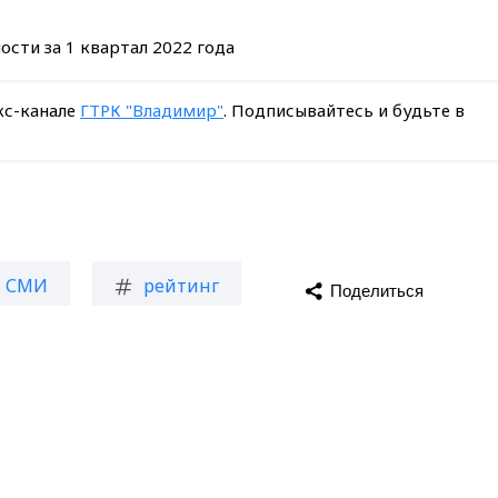
кс-канале
ГТРК "Владимир"
. Подписывайтесь и будьте в
СМИ
рейтинг
Поделиться
Max - канал Россия "ГТРК Владимир"
Главные новости города Владимира и региона.
агрузить ещё