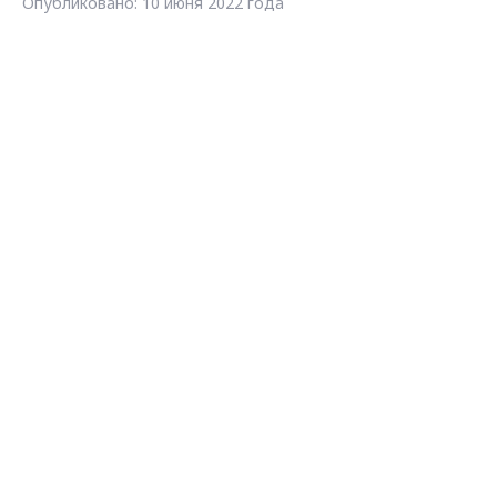
Опубликовано: 10 июня 2022 года
Max - канал Россия "ГТРК
Поделиться
Владимир"
Главные новости города
Владимира и региона.
Владимирская область
Судогодский район
ГИБДД
проверки
водитель
Загрузить ещё