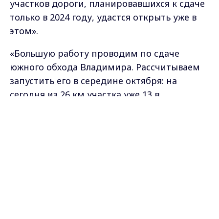
участков дороги, планировавшихся к сдаче
только в 2024 году, удастся открыть уже в
этом».
«Большую работу проводим по сдаче
южного обхода Владимира. Рассчитываем
запустить его в середине октября: на
сегодня из 26 км участка уже 13 в
асфальтобетоне, установлены мачты
Max - канал Россия "ГТРК
освещения. Большая работа ведётся также
Владимир"
Главные новости города
на участке от пересечения с М-7 «Волга» –
Владимира и региона.
это 47 км – и 10 км до развязки М-12 и М-7 –
сдадим в конце года. Итого более 85 км по
Владимирской области в этом году
планируем запустить», – сообщил Вячеслав
Петушенко.