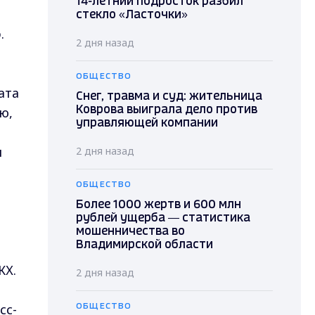
14-летний подросток разбил
стекло «Ласточки»
б
.
2 дня назад
ОБЩЕСТВО
ата
Снег, травма и суд: жительница
ю,
Коврова выиграла дело против
управляющей компании
я
2 дня назад
ОБЩЕСТВО
Более 1000 жертв и 600 млн
рублей ущерба — статистика
мошенничества во
Владимирской области
КХ.
2 дня назад
сс-
ОБЩЕСТВО