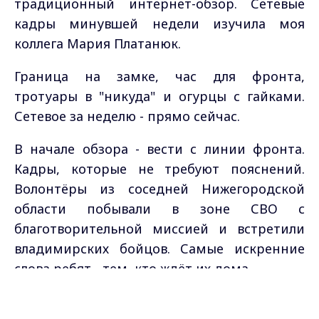
традиционный интернет-обзор. Сетевые
кадры минувшей недели изучила моя
коллега Мария Платанюк.
Граница на замке, час для фронта,
тротуары в "никуда" и огурцы с гайками.
Сетевое за неделю - прямо сейчас.
В начале обзора - вести с линии фронта.
Кадры, которые не требуют пояснений.
Волонтёры из соседней Нижегородской
области побывали в зоне СВО с
благотворительной миссией и встретили
владимирских бойцов. Самые искренние
слова ребят - тем, кто ждёт их дома...
Max - канал Россия "ГТРК
В продолжение темы - кадры из личного
Владимир"
Главные новости города